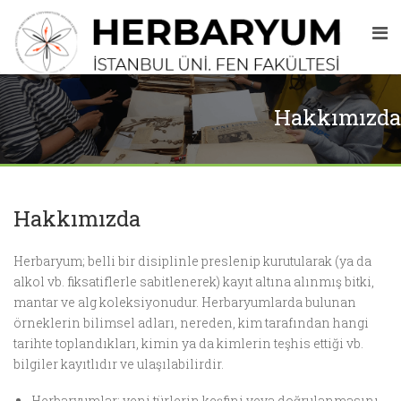
Hakkımızda
Hakkımızda
Herbaryum; belli bir disiplinle preslenip kurutularak (ya da
alkol vb. fiksatiflerle sabitlenerek) kayıt altına alınmış bitki,
mantar ve alg koleksiyonudur. Herbaryumlarda bulunan
örneklerin bilimsel adları, nereden, kim tarafından hangi
tarihte toplandıkları, kimin ya da kimlerin teşhis ettiği vb.
bilgiler kayıtlıdır ve ulaşılabilirdir.
Herbaryumlar; yeni türlerin keşfini veya doğrulanmasını