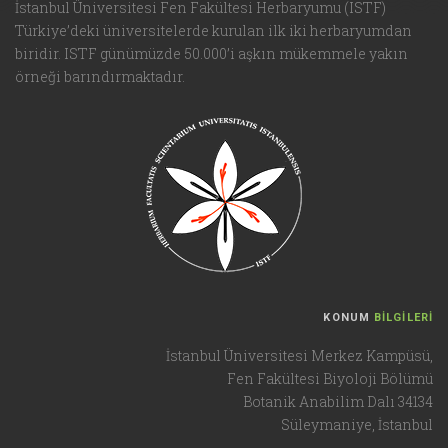
İstanbul Üniversitesi Fen Fakültesi Herbaryumu (ISTF)
Türkiye’deki üniversitelerde kurulan ilk iki herbaryumdan
biridir. ISTF günümüzde 50.000’i aşkın mükemmele yakın
örneği barındırmaktadır.
KONUM
BİLGİLERİ
İstanbul Üniversitesi Merkez Kampüsü,
Fen Fakültesi Biyoloji Bölümü
Botanik Anabilim Dalı 34134
Süleymaniye, İstanbul