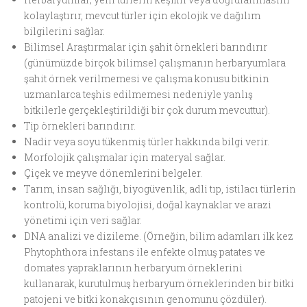
kolaylaştırır, mevcut türler için ekolojik ve dağılım
bilgilerini sağlar.
Bilimsel Araştırmalar için şahit örnekleri barındırır
(günümüzde birçok bilimsel çalışmanın herbaryumlara
şahit örnek verilmemesi ve çalışma konusu bitkinin
uzmanlarca teşhis edilmemesi nedeniyle yanlış
bitkilerle gerçekleştirildiği bir çok durum mevcuttur).
Tip örnekleri barındırır.
Nadir veya soyu tükenmiş türler hakkında bilgi verir.
Morfolojik çalışmalar için materyal sağlar.
Çiçek ve meyve dönemlerini belgeler.
Tarım, insan sağlığı, biyogüvenlik, adli tıp, istilacı türlerin
kontrolü, koruma biyolojisi, doğal kaynaklar ve arazi
yönetimi için veri sağlar.
DNA analizi ve dizileme. (Örneğin, bilim adamları ilk kez
Phytophthora infestans ile enfekte olmuş patates ve
domates yapraklarının herbaryum örneklerini
kullanarak, kurutulmuş herbaryum örneklerinden bir bitki
patojeni ve bitki konakçısının genomunu çözdüler).