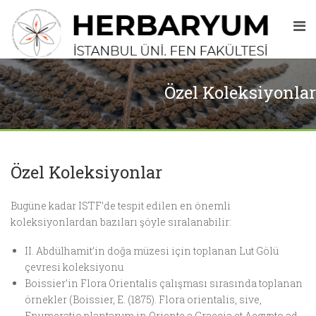
Özel Koleksiyonlar
Özel Koleksiyonlar
Bugüne kadar ISTF’de tespit edilen en önemli
koleksiyonlardan bazıları şöyle sıralanabilir:
II. Abdülhamit’in doğa müzesi için toplanan Lut Gölü
çevresi koleksiyonu
Boissier’in Flora Orientalis çalışması sırasında toplanan
örnekler (Boissier, E. (1875). Flora orientalis, sive,
Enumeratio plantarum in Oriente a Graecia et Aegypto ad