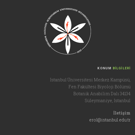
KONUM
BİLGİLERİ
İstanbul Üniversitesi Merkez Kampüsü,
Fen Fakültesi Biyoloji Bölümü
Botanik Anabilim Dalı 34134
Süleymaniye, İstanbul
İletişim
erol@istanbul.edu.tr