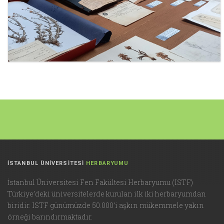
İSTANBUL ÜNİVERSİTESİ
HERBARYUMU
İstanbul Üniversitesi Fen Fakültesi Herbaryumu (ISTF)
Türkiye’deki üniversitelerde kurulan ilk iki herbaryumdan
biridir. ISTF günümüzde 50.000’i aşkın mükemmele yakın
örneği barındırmaktadır.